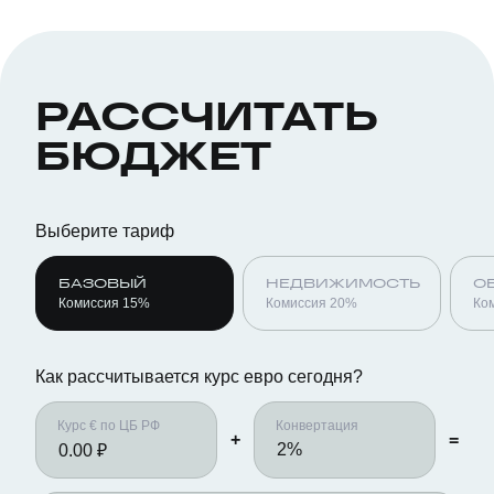
РАССЧИТАТЬ
БЮДЖЕТ
Выберите тариф
БАЗОВЫЙ
НЕДВИЖИМОСТЬ
О
Комиссия 15%
Комиссия 20%
Ко
Как рассчитывается курс евро сегодня?
Курс € по ЦБ РФ
Конвертация
+
=